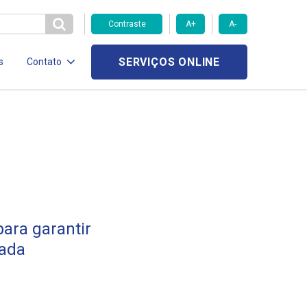
Contraste
A+
A-
SERVIÇOS ONLINE
s
Contato
ara garantir
rada