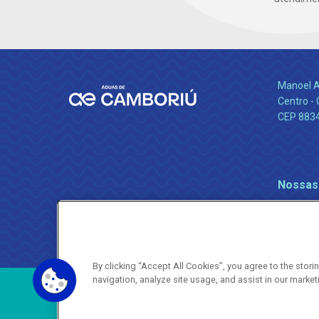
Manoel A
Centro -
CEP 883
Nossas
By clicking “Accept All Cookies”, you agree to the stor
navigation, analyze site usage, and assist in our market