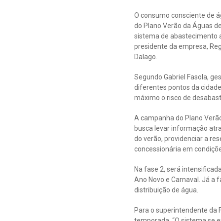
O consumo consciente de ág
do Plano Verão da Águas de
sistema de abastecimento a
presidente da empresa, Re
Dalago.
Segundo Gabriel Fasola, ge
diferentes pontos da cidade,
máximo o risco de desabast
A campanha do Plano Verão s
busca levar informação atr
do verão, providenciar a re
concessionária em condiçõe
Na fase 2, será intensifica
Ano Novo e Carnaval. Já a f
distribuição de água.
Para o superintendente da 
temporada. “O sistema se e