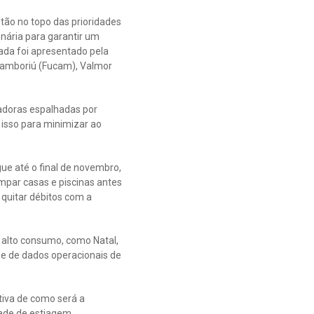
ão no topo das prioridades
nária para garantir um
ada foi apresentado pela
Camboriú (Fucam), Valmor
adoras espalhadas por
o isso para minimizar ao
ue até o final de novembro,
mpar casas e piscinas antes
 quitar débitos com a
 alto consumo, como Natal,
 e de dados operacionais de
tiva de como será a
ade de estiagem.