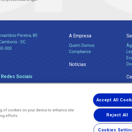
nastácio Pereira, 80
A Empresa
Se
 Camboriú - SC
Quem Somos
Ág
40-000
Compliance
Leg
Ev
Notícias
Do
 Redes Sociais
Ca
Accept All Cook
ing of cookies on your device to enhance site
Reject All
ing efforts.
Uma empresa
Copyright ® 2026 - Todos os Direitos Reservados.
Nossa natureza movimenta a vida
Cookies Settin