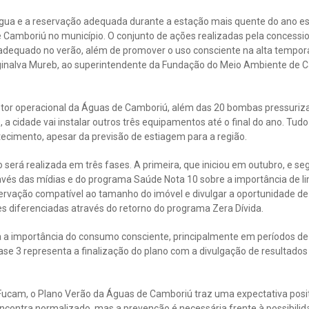
ua e a reservação adequada durante a estação mais quente do ano est
 Camboriú no município. O conjunto de ações realizadas pela concessio
dequado no verão, além de promover o uso consciente na alta tempor
ginalva Mureb, ao superintendente da Fundação do Meio Ambiente de 
stor operacional da Águas de Camboriú, além das 20 bombas pressuriz
 a cidade vai instalar outros três equipamentos até o final do ano. Tud
ecimento, apesar da previsão de estiagem para a região.
erá realizada em três fases. A primeira, que iniciou em outubro, e seg
avés das mídias e do programa Saúde Nota 10 sobre a importância de li
servação compatível ao tamanho do imóvel e divulgar a oportunidade de
s diferenciadas através do retorno do programa Zera Dívida.
da a importância do consumo consciente, principalmente em períodos de
ase 3 representa a finalização do plano com a divulgação de resultados
Fucam, o Plano Verão da Águas de Camboriú traz uma expectativa posi
ncontra normalizado, mas a prevenção é necessária frente à possibilid