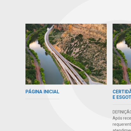
PÁGINA INICIAL
CERTIDÃ
E ESGO
DEFINIÇÃ
Após rece
requerente
atendiment