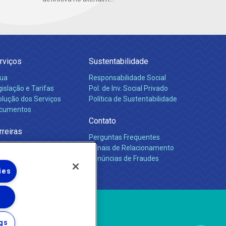
rviços
Sustentabilidade
ua
Responsabilidade Social
islação e Tarifas
Pol. de Inv. Social Privado
olução dos Serviços
Política de Sustentabilidade
cumentos
Contato
rreiras
Perguntas Frequentes
Canais de Relacionamento
Denúncias de Fraudes
ies
gs