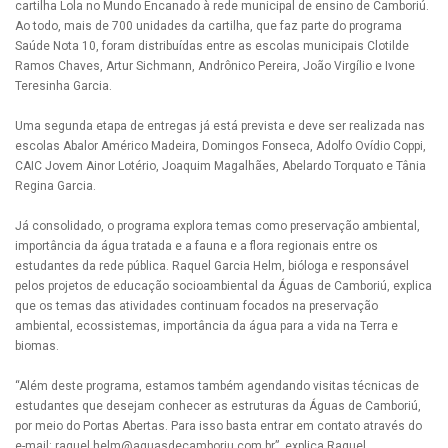
cartilha Lola no Mundo Encanado à rede municipal de ensino de Camboriú.
Ao todo, mais de 700 unidades da cartilha, que faz parte do programa
Saúde Nota 10, foram distribuídas entre as escolas municipais Clotilde
Ramos Chaves, Artur Sichmann, Andrônico Pereira, João Virgílio e Ivone
Teresinha Garcia.
Uma segunda etapa de entregas já está prevista e deve ser realizada nas
escolas Abalor Américo Madeira, Domingos Fonseca, Adolfo Ovídio Coppi,
CAIC Jovem Ainor Lotério, Joaquim Magalhães, Abelardo Torquato e Tânia
Regina Garcia.
Já consolidado, o programa explora temas como preservação ambiental,
importância da água tratada e a fauna e a flora regionais entre os
estudantes da rede pública. Raquel Garcia Helm, bióloga e responsável
pelos projetos de educação socioambiental da Águas de Camboriú, explica
que os temas das atividades continuam focados na preservação
ambiental, ecossistemas, importância da água para a vida na Terra e
biomas.
“Além deste programa, estamos também agendando visitas técnicas de
estudantes que desejam conhecer as estruturas da Águas de Camboriú,
por meio do Portas Abertas. Para isso basta entrar em contato através do
e-mail:
raquel.helm@aguasdecamboriu.com.br
”, explica Raquel.