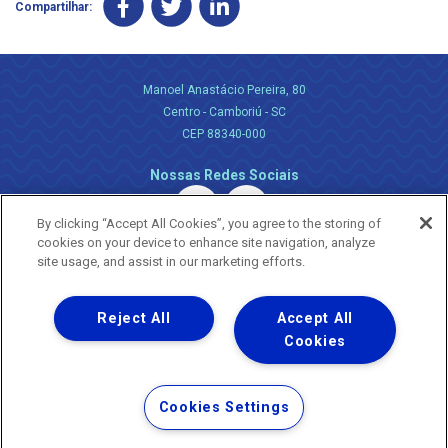
Compartilhar:
Manoel Anastácio Pereira, 80
Centro - Camboriú - SC
CEP 88340-000
Nossas Redes Sociais
By clicking “Accept All Cookies”, you agree to the storing of
cookies on your device to enhance site navigation, analyze
site usage, and assist in our marketing efforts.
Reject All
Accept All
Uma empresa
Copyright ® 2026 - Todos os Direitos Reservados.
Cookies
Nossa natureza movimenta a vida
Termos Gerais de Uso de Sites e Aplicativos
Cookies Settings
Política de Privacidade e Proteção de Dados