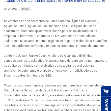
Águas de Camboriú lança aplicativo interno entre colaboradores
Dicas
08/09/2023
As empresas de saneamento de Santa Catarina, Águas de Camboriú,
Águas de Penha, Águas de São Francisco do Sul e Águas de Penha
acabam de lançar um aplicativo exclusivo para os colaboradores da
empresa. A ferramenta, chamada de 5M, vem sendo acessada por
auditores e supervisores com o objetivo de registrar e identificar situações
que não estão em conformidade com os processos internos da empresa.
Conforme Julia K. Franke Gelak, Analista de Qualidade (EHS) das
concessionárias, o aplicativo foi apresentado durante um treinamento para
os auditores internos com o objetivo de capacitar os profissionais,
promovendo autonomia e empoderamento como multiplicadores do
Sistema de Gestão Integrado (SGI).
“Fizemos um treinamento para os nossos auditores internos que abordou
Macrofluxo de Negócio e Mapa de Stakeholders, a Política de
Sustentabilidade da Regional SC, e a estrutura documental definida dentro
do SGI”, lembra ela. “Fizemos uma dinâmica bem divertida com balões, que
possibilitou criar um vínculo bem legal entre todos, trabalhando confiança,
autoresponsabilidade e flexibilidade, que são habilidades essenciais pra