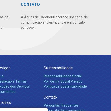
CONTATO
uas de
A Águas de Camboriú oferece um canal de
comunicação eficiente. Entre em contato
 e
conosco.
rviços
Sustentabilidade
ua
Responsabilidade Social
islação e Tarifas
Pol. de Inv. Social Privado
olução dos Serviços
Política de Sustentabilidade
cumentos
Contato
rreiras
Perguntas Frequentes
Canais de Relacionamento