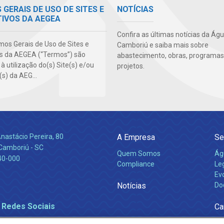
GERAIS DE USO DE SITES E
NOTÍCIAS
TIVOS DA AEGEA
Confira as últimas notícias da Ág
mos Gerais de Uso de Sites e
Camboriú e saiba mais sobre
os da AEGEA (“Termos”) são
abastecimento, obras, programas
 à utilização do(s) Site(s) e/ou
projetos.
(s) da AEG...
nastácio Pereira, 80
A Empresa
Se
 Camboriú - SC
Quem Somos
Ág
40-000
Compliance
Leg
Ev
Notícias
Do
 Redes Sociais
Ca