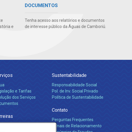
DOCUMENTOS
te
Tenha acesso aos relatórios e documentos
stória e
de interesse público da Águas de Camboriú.
rviços
Sustentabilidade
ua
Responsabilidade Social
islação e Tarifas
Pol. de Inv. Social Privado
olução dos Serviços
Política de Sustentabilidade
cumentos
Contato
rreiras
Perguntas Frequentes
Canais de Relacionamento