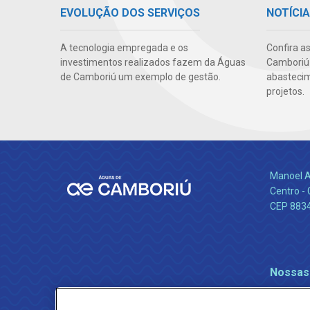
EVOLUÇÃO DOS SERVIÇOS
NOTÍCI
A tecnologia empregada e os
Confira a
investimentos realizados fazem da Águas
Camboriú 
de Camboriú um exemplo de gestão.
abastecim
projetos.
Manoel A
Centro -
CEP 883
Nossas