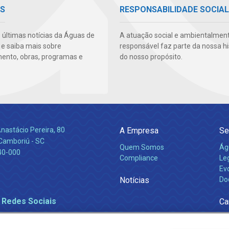
AS
RESPONSABILIDADE SOCIAL
s últimas notícias da Águas de
A atuação social e ambientalmen
e saiba mais sobre
responsável faz parte da nossa hi
ento, obras, programas e
do nosso propósito.
nastácio Pereira, 80
A Empresa
Se
 Camboriú - SC
Quem Somos
Ág
40-000
Compliance
Leg
Ev
Notícias
Do
 Redes Sociais
Ca