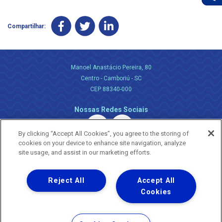
Compartilhar:
Manoel Anastácio Pereira, 80
Centro - Camboriú - SC
CEP 88340-000
Nossas Redes Sociais
By clicking “Accept All Cookies”, you agree to the storing of
cookies on your device to enhance site navigation, analyze
site usage, and assist in our marketing efforts.
Reject All
Accept All
Uma empresa
Copyright ® 2026 - Todos os Direitos Reservados.
Cookies
Nossa natureza movimenta a vida
Termos Gerais de Uso de Sites e Aplicativos