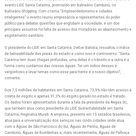
evento LIDE Santa Catarina, promovido em Balneário Camboriú, no
Balneário Shopping. Com o tema “Empreendedorismo e cidades
inteligentes” o evento reuniu empresários e representantes do poder
público para debater questões que englobam a sociedade, e um dos
principais assuntos foi falta de acesso dos moradores ao abastecimento e
esgotamento sanitário.
O presidente do LIDE em Santa Catarina, Delton Batista, ressaltou o índice
de balneabilidade das praias do estado e como isso é controverso. “Santa
Catarina tem duas chagas profundas, uma delas é o trânsito e a outra é a
forma como cuidamos das nossas águas. Ter um índice desses é
vergonhoso e levar temas como esse para frente é o nosso objetivo”,
comenta.
Dos 7,5 milhões de habitantes em Santa Catarina, 73,9% não têm acesso à
coleta de esgoto e apenas 31,3% do esgoto gerado no estado é tratado.
Os dados foram apresentados durante a fala da presidente da Aegea SC,
que também atua como presidente do LIDE Sustentabilidade em Santa
Catarina, Reginalva Mureb. A empresa, presente em 15 estados brasileiros,
atua para a universalização dos serviços nas cindo cidades onde atua
com a Águas de São Francisco do Sul, Águas de Penha, Águas de
Camboriú, Águas de Bombinhas e, mais recentemente, Águas de Palhoça.