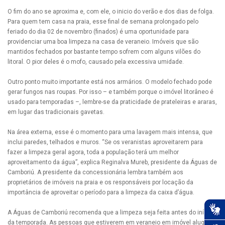
O fim do ano se aproxima e, com ele, o inicio do verão e dos dias de folga.
Para quem tem casa na praia, esse final de semana prolongado pelo
feriado do dia 02 de novembro (finados) é uma oportunidade para
providenciar uma boa limpeza na casa de veraneio. Imóveis que são
mantidos fechados por bastante tempo sofrem com alguns vilões do
litoral. O pior deles é o mofo, causado pela excessiva umidade.
Outro ponto muito importante está nos armários. O modelo fechado pode
gerar fungos nas roupas. Por isso – e também porque o imóvel litorâneo é
usado para temporadas –, lembre-se da praticidade de prateleiras e araras,
em lugar das tradicionais gavetas.
Na área externa, esse é o momento para uma lavagem mais intensa, que
inclui paredes, telhados e muros. “Se os veranistas aproveitarem para
fazer a limpeza geral agora, toda a população terá um melhor
aproveitamento da água”, explica Reginalva Mureb, presidente da Águas de
Camboriú. A presidente da concessionária lembra também aos
proprietários de imóveis na praia e os responsáveis por locação da
importância de aproveitar o período para a limpeza da caixa d’água.
A Águas de Camboriú recomenda que a limpeza seja feita antes do início
da temporada. As pessoas que estiverem em veraneio em imóvel alugado