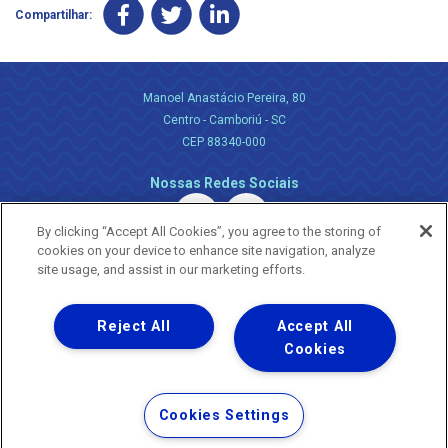
Compartilhar:
Manoel Anastácio Pereira, 80
Centro - Camboriú - SC
CEP 88340-000
Nossas Redes Sociais
By clicking “Accept All Cookies”, you agree to the storing of
cookies on your device to enhance site navigation, analyze
site usage, and assist in our marketing efforts.
Reject All
Accept All
Uma empresa
Copyright ® 2026 - Todos os Direitos Reservados.
Cookies
Nossa natureza movimenta a vida
Termos Gerais de Uso de Sites e Aplicativos
Cookies Settings
Política de Privacidade e Proteção de Dados