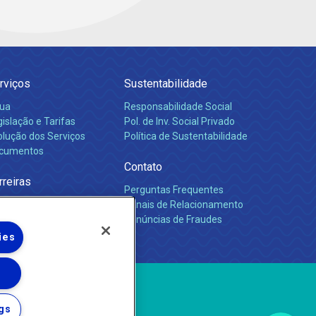
rviços
Sustentabilidade
ua
Responsabilidade Social
islação e Tarifas
Pol. de Inv. Social Privado
olução dos Serviços
Política de Sustentabilidade
cumentos
Contato
rreiras
Perguntas Frequentes
Canais de Relacionamento
Denúncias de Fraudes
ies
gs