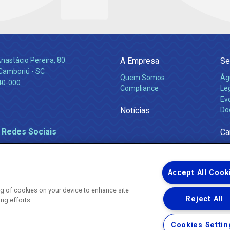
nastácio Pereira, 80
A Empresa
Se
 Camboriú - SC
Quem Somos
Ág
40-000
Compliance
Leg
Ev
Notícias
Do
 Redes Sociais
Ca
Accept All Cook
ing of cookies on your device to enhance site
Reject All
ing efforts.
Uma empresa
Copyright ® 2026 - Todos os Direitos Reservados.
Nossa natureza movimenta a vida
Cookies Settin