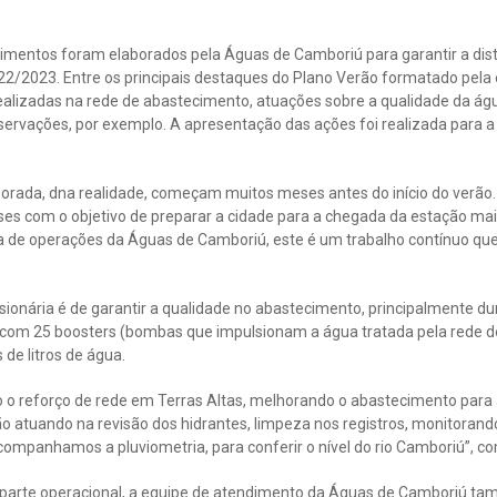
timentos foram elaborados pela Águas de Camboriú para garantir a dis
2/2023. Entre os principais destaques do Plano Verão formatado pela
alizadas na rede de abastecimento, atuações sobre a qualidade da águ
servações, por exemplo. A apresentação das ações foi realizada para a 
rada, dna realidade, começam muitos meses antes do início do verão.
ses com o objetivo de preparar a cidade para a chegada da estação ma
 de operações da Águas de Camboriú, este é um trabalho contínuo qu
ionária é de garantir a qualidade no abastecimento, principalmente dur
 com 25 boosters (bombas que impulsionam a água tratada pela rede de
de litros de água.
 reforço de rede em Terras Altas, melhorando o abastecimento para 
o atuando na revisão dos hidrantes, limpeza nos registros, monitorand
ompanhamos a pluviometria, para conferir o nível do rio Camboriú”, co
parte operacional, a equipe de atendimento da Águas de Camboriú ta