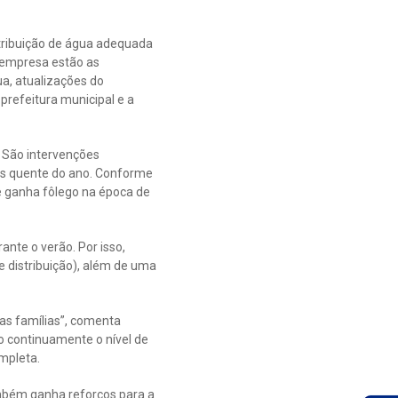
tribuição de água adequada
 empresa estão as
a, atualizações do
prefeitura municipal e a
 São intervenções
is quente do ano. Conforme
e ganha fôlego na época de
ante o verão. Por isso,
 distribuição), além de uma
as famílias”, comenta
o continuamente o nível de
mpleta.
mbém ganha reforços para a