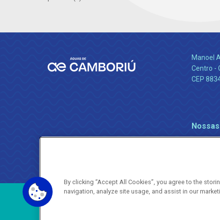
Manoel A
Centro -
CEP 883
Nossas
By clicking “Accept All Cookies”, you agree to the stor
navigation, analyze site usage, and assist in our market