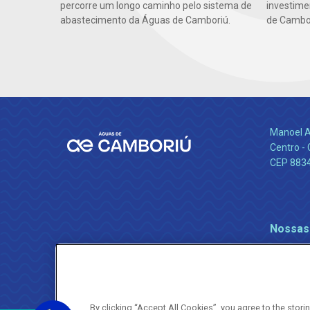
investime
percorre um longo caminho pelo sistema de
de Cambor
abastecimento da Águas de Camboriú.
Manoel A
Centro -
CEP 883
Nossas
By clicking “Accept All Cookies”, you agree to the stor