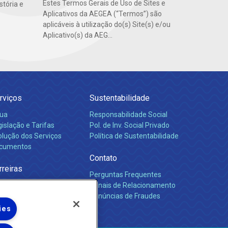
Estes Termos Gerais de Uso de Sites e
stória e
Aplicativos da AEGEA (“Termos”) são
aplicáveis à utilização do(s) Site(s) e/ou
Aplicativo(s) da AEG...
rviços
Sustentabilidade
ua
Responsabilidade Social
islação e Tarifas
Pol. de Inv. Social Privado
olução dos Serviços
Política de Sustentabilidade
cumentos
Contato
rreiras
Perguntas Frequentes
Canais de Relacionamento
Denúncias de Fraudes
ies