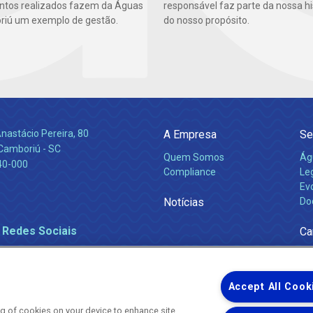
ntos realizados fazem da Águas
responsável faz parte da nossa hi
iú um exemplo de gestão.
do nosso propósito.
nastácio Pereira, 80
A Empresa
Se
 Camboriú - SC
Quem Somos
Ág
40-000
Compliance
Leg
Ev
Notícias
Do
 Redes Sociais
Ca
Accept All Cook
ing of cookies on your device to enhance site