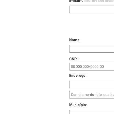
E-mail*:
Informe seu melho
Nome:
CNPJ:
Endereço:
Município: