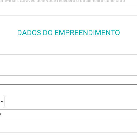
r e-mail. Através dele você receberá o documento solicitado
DADOS DO EMPREENDIMENTO