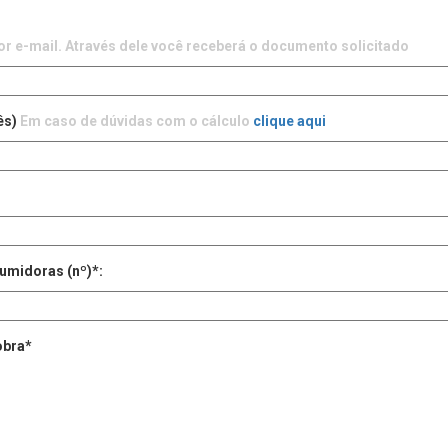
r e-mail. Através dele você receberá o documento solicitado
ês)
Em caso de dúvidas com o cálculo
clique aqui
umidoras (nº)*:
obra*