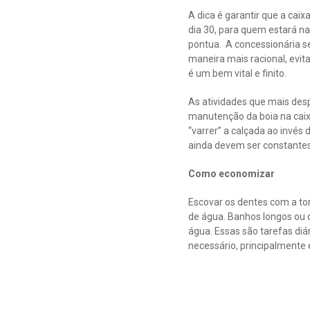
A dica é garantir que a caix
dia 30, para quem estará n
pontua. A concessionária s
maneira mais racional, evit
é um bem vital e finito.
As atividades que mais desp
manutenção da boia na caixa
“varrer” a calçada ao invés
ainda devem ser constantes,
Como economizar
Escovar os dentes com a to
de água. Banhos longos ou d
água. Essas são tarefas di
necessário, principalmente