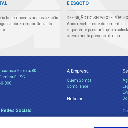
TAL
E ESGOTO
ão busca incentivar a realização
DEFINIÇÃO DO SERVIÇO E PÚBLIC
agens sobre a importância do
Após receber este documento, o
to.
requerente já estará apto à solicit
atendimento presencial a liga...
nastácio Pereira, 80
A Empresa
Se
 Camboriú - SC
Quem Somos
Ág
40-000
Compliance
Leg
Ev
Notícias
Do
 Redes Sociais
Ca