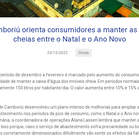
boriú orienta consumidores a manter as 
cheias entre o Natal e o Ano Novo
Dicas
23/12/2022
 período de dezembro a fevereiro é marcado pelo aumento do consum
sidade de manter a caixa d’água dos imóveis cheia. Em períodos norma
amente 150 litros por habitante/dia. O calor aumenta entre 10% e 15% a
de Camboriú desenvolveu um plano intenso de melhorias para ampliar a
astecimento nos períodos de pico de consumo, como o Natal e o Ano n
nária, a coordenadora de operações Alana Lassen lembra que manter 
Isso porque, caso o serviço de abastecimento sofra precariedade ou ba
 corretamente dimensionados dificilmente vão sentir os efeitos da fal