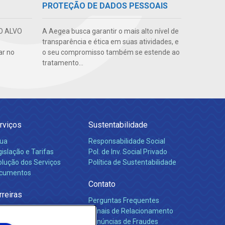
PROTEÇÃO DE DADOS PESSOAIS
O ALVO
A Aegea busca garantir o mais alto nível de
transparência e ética em suas atividades, e
ar no
o seu compromisso também se estende ao
tratamento...
rviços
Sustentabilidade
ua
Responsabilidade Social
islação e Tarifas
Pol. de Inv. Social Privado
olução dos Serviços
Política de Sustentabilidade
cumentos
Contato
rreiras
Perguntas Frequentes
Canais de Relacionamento
Denúncias de Fraudes