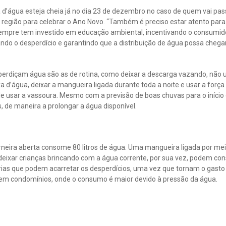
a d’água esteja cheia já no dia 23 de dezembro no caso de quem vai passa
a região para celebrar o Ano Novo. “Também é preciso estar atento par
empre tem investido em educação ambiental, incentivando o consumido
ando o desperdício e garantindo que a distribuição de água possa chega
erdiçam água são as de rotina, como deixar a descarga vazando, não u
 d’água, deixar a mangueira ligada durante toda a noite e usar a forç
 de usar a vassoura. Mesmo com a previsão de boas chuvas para o início
 de maneira a prolongar a água disponível.
rneira aberta consome 80 litros de água. Uma mangueira ligada por mei
eixar crianças brincando com a água corrente, por sua vez, podem cons
árias que podem acarretar os desperdícios, uma vez que tornam o gasto
 em condomínios, onde o consumo é maior devido à pressão da água.