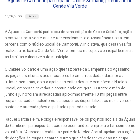
Águas de Camboriú participa de Cabide Solidário, promovido no
Conde Vila Verde
Dicas
16/08/2022
A Águas de Camboriú participou de uma edição do Cabide Solidário, ação
promovida pela Secretaria de Desenvolvimento e Assistência Social em
parceria com o Núcleo Social de Camboriú. A iniciativa, que desta vez foi
realizada no bairro Conde Vila Verde, tem como objetivo principal beneficiar
as famílias vulneráveis do município.
O Cabide Solidário é uma ação que faz parte da Campanha do Agasalho:
as peças distribuídas aos moradores foram arrecadadas durante as
últimas semanas, com o apoio das entidades que compõem o Núcleo
Social, empresas privadas e comunidade em geral. Durante o mês de
junho e julho foram arrecadadas aproximadamente 10 mil peças entre
roupas, calçados, cobertores e acessórios disponibilizados nos diversos
pontos de arrecadações espalhados por toda cidade.
Raquel Garcia Helm, bióloga e responsável pelos projetos sociais da Águas
de Camboriú, participou da ação representando a empresa e também como
voluntária. “A concessionária faz parte do Núcleo Social, apoiamos a ação
de doações de roupas e tantas outras que são desenvolvidas no grupo.