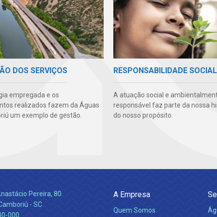
ÃO DOS SERVIÇOS
RESPONSABILIDADE SOCIAL
gia empregada e os
A atuação social e ambientalmen
ntos realizados fazem da Águas
responsável faz parte da nossa hi
iú um exemplo de gestão.
do nosso propósito.
nastácio Pereira, 80
A Empresa
Se
 Camboriú - SC
Quem Somos
Ág
40-000