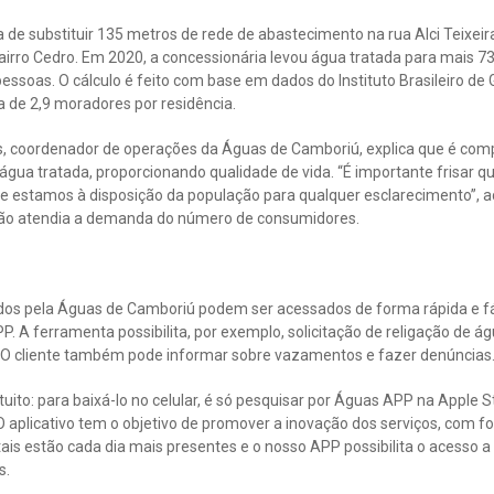
e substituir 135 metros de rede de abastecimento na rua Alci Teixeira 
rro Cedro. Em 2020, a concessionária levou água tratada para mais 7
essoas. O cálculo é feito com base em dados do Instituto Brasileiro de G
 de 2,9 moradores por residência.
, coordenador de operações da Águas de Camboriú, explica que é com
ua tratada, proporcionando qualidade de vida. “É importante frisar qu
 e estamos à disposição da população para qualquer esclarecimento”, a
o, não atendia a demanda do número de consumidores.
idos pela Águas de Camboriú podem ser acessados de forma rápida e fá
. A ferramenta possibilita, por exemplo, solicitação de religação de ág
. O cliente também pode informar sobre vazamentos e fazer denúncias
tuito: para baixá-lo no celular, é só pesquisar por Águas APP na Apple 
O aplicativo tem o objetivo de promover a inovação dos serviços, com fo
itais estão cada dia mais presentes e o nosso APP possibilita o acesso 
s.