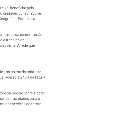
e vai beneficiar pelo
36 unidades consumidoras,
eografia e Estatística
promisso da concessionária
e o trabalho da
crescenta. A rede que
cil, na palma da mão, por
ua, acesso à 2ª via da fatura
.
Store ou Google Store e obter
co nas facilidades para o
a muitos serviços de forma