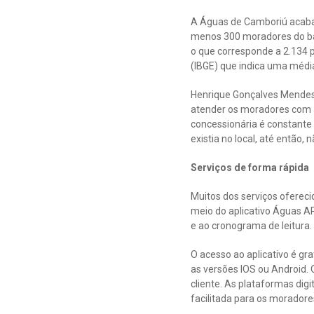
A Águas de Camboriú acaba d
menos 300 moradores do bai
o que corresponde a 2.134 p
(IBGE) que indica uma média
Henrique Gonçalves Mendes
atender os moradores com ág
concessionária é constante
existia no local, até entã
Serviços de forma rápida
Muitos dos serviços oferec
meio do aplicativo Águas APP
e ao cronograma de leitura
O acesso ao aplicativo é gra
as versões IOS ou Android. 
cliente. As plataformas dig
facilitada para os moradore