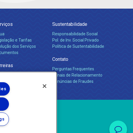
rviços
Sustentabilidade
ua
Responsabilidade Social
islação e Tarifas
Pol. de Inv. Social Privado
olução dos Serviços
Política de Sustentabilidade
cumentos
Contato
rreiras
Perguntas Frequentes
Canais de Relacionamento
Denúncias de Fraudes
ies
gs