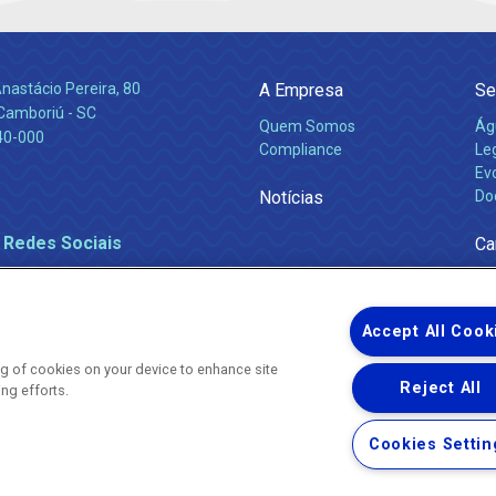
nastácio Pereira, 80
A Empresa
Se
 Camboriú - SC
Quem Somos
Ág
40-000
Compliance
Leg
Ev
Notícias
Do
 Redes Sociais
Ca
Accept All Cook
ing of cookies on your device to enhance site
Reject All
ing efforts.
Uma empresa
Copyright ® 2026 - Todos os Direitos Reservados.
Nossa natureza movimenta a vida
Cookies Settin
Termos Gerais de Uso de Sites e Aplicativos