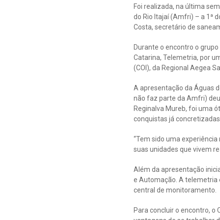
Foi realizada, na última s
do Rio Itajaí (Amfri) – a 1
Costa, secretário de sanea
Durante o encontro o grupo 
Catarina, Telemetria, por u
(COI), da Regional Aegea Sa
A apresentação da Águas d
não faz parte da Amfri) deu
Reginalva Mureb, foi uma ó
conquistas já concretizada
“Tem sido uma experiência m
suas unidades que vivem re
Além da apresentação inici
e Automação. A telemetria
central de monitoramento.
Para concluir o encontro, 