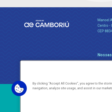
Manoel A
Centro -
CEP 883
Nossas
By clicking “Accept All Cookies”, you agree to the stor
navigation, analyze site usage, and assist in our market