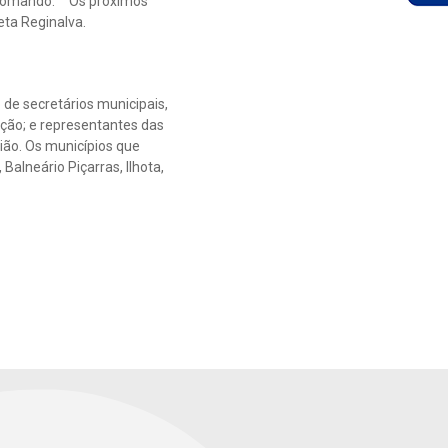
lecomando. “Os próximos
eta Reginalva.
de secretários municipais,
ação; e representantes das
ião. Os municípios que
alneário Piçarras, Ilhota,