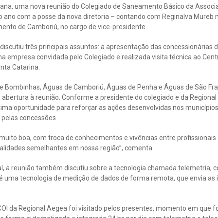
emana, uma nova reunião do Colegiado de Saneamento Básico da Associ
ª do ano com a posse da nova diretoria – contando com Reginalva Mureb 
mento de Camboriú, no cargo de vice-presidente.
discutiu três principais assuntos: a apresentação das concessionárias
ma empresa convidada pelo Colegiado e realizada visita técnica ao Cen
nta Catarina.
e Bombinhas, Águas de Camboriú, Águas de Penha e Águas de São Fran
 abertura à reunião. Conforme a presidente do colegiado e da Regional
tima oportunidade para reforçar as ações desenvolvidas nos município
s pelas concessões.
uito boa, com troca de conhecimentos e vivências entre profissionais 
alidades semelhantes em nossa região”, comenta.
al, a reunião também discutiu sobre a tecnologia chamada telemetria,
 é uma tecnologia de medição de dados de forma remota, que envia as
o COI da Regional Aegea foi visitado pelos presentes, momento em que