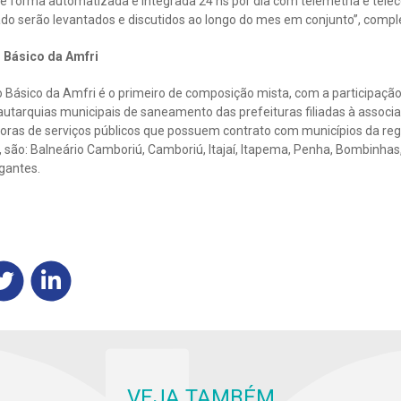
de forma automatizada e integrada 24 hs por dia com telemetria e te
do serão levantados e discutidos ao longo do mes em conjunto”, compl
Básico da Amfri
Básico da Amfri é o primeiro de composição mista, com a participação 
utarquias municipais de saneamento das prefeituras filiadas à associ
oras de serviços públicos que possuem contrato com municípios da reg
são: Balneário Camboriú, Camboriú, Itajaí, Itapema, Penha, Bombinhas, B
egantes.
VEJA TAMBÉM