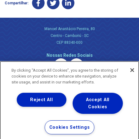
Compartilhar:
Manoel Anastácio Pereira, 80
Centro - Camboriú - SC
CEP 88340-000
Nossas Redes Sociais
By clicking “Accept All Cookies”, you agree to the storing of
cookies on your device to enhance site navigation, analyze
site usage, and assist in our marketing efforts.
Reject All
Accept All
Uma empresa
Copyright ® 2026 - Todos os Direitos Reservados.
Cookies
Nossa natureza movimenta a vida
Termos Gerais de Uso de Sites e Aplicativos
Cookies Settings
Política de Privacidade e Proteção de Dados