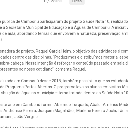
Dicas
13/12/2023
 pública de Camboriú participaram do projeto Saúde Nota 10, realizado
 a Secretaria Municipal de Educação e a Águas de Camboriú. A iniciativ
a de aula, abordando temas que envolvem a natureza, preservação am
s.
nadora do projeto, Raquel Garcia Helm, o objetivo das atividades é co
udados dentro das disciplinas. “Produzimos e distribuímos material espe
uebra-cabeça. Nossa intenção é reforçar o conteúdo passado em sala d
presentes no nosso cotidiano”, comenta Raquel.
ealizado em Camboriú desde 2018, também possibilita que os estudan
 do Programa Portas Abertas. O programa leva os alunos em visitas té
tribuição da água no município – tema tratado dentro do Saúde Nota 10
este ano em Camboriú foram: Abelardo Torquato, Abalor Américo Made
, Andrônico Pereira, Joaquim Magalhães, Marlene Pereira Zuchi, Tânia 
hamann, João Vergilio.