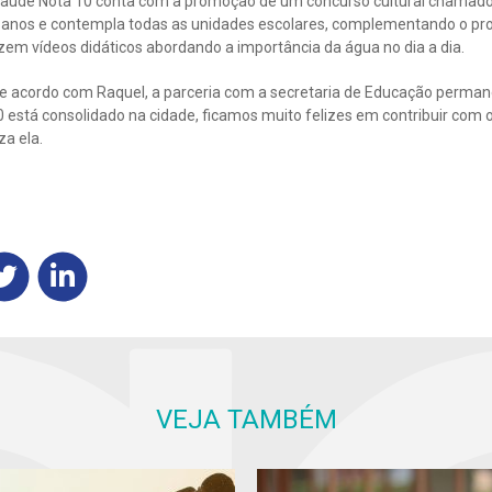
o Saúde Nota 10 conta com a promoção de um concurso cultural chamad
s anos e contempla todas as unidades escolares, complementando o pr
em vídeos didáticos abordando a importância da água no dia a dia.
de acordo com Raquel, a parceria com a secretaria de Educação permane
está consolidado na cidade, ficamos muito felizes em contribuir com o
za ela.
VEJA TAMBÉM