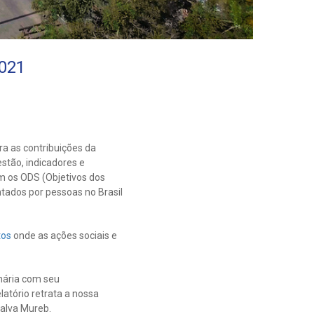
2021
a as contribuições da
estão, indicadores e
m os ODS (Objetivos dos
tados por pessoas no Brasil
tos
onde as ações sociais e
nária com seu
atório retrata a nossa
alva Mureb.