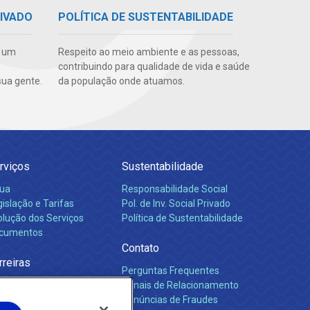
RIVADO
POLÍTICA DE SUSTENTABILIDADE
e um
Respeito ao meio ambiente e as pessoas,
contribuindo para qualidade de vida e saúde
ua gente.
da população onde atuamos.
rviços
Sustentabilidade
ua
Responsabilidade Social
islação e Tarifas
Pol. de Inv. Social Privado
olução dos Serviços
Política de Sustentabilidade
cumentos
Contato
rreiras
Perguntas Frequentes
Canais de Relacionamento
Denúncias de Fraudes