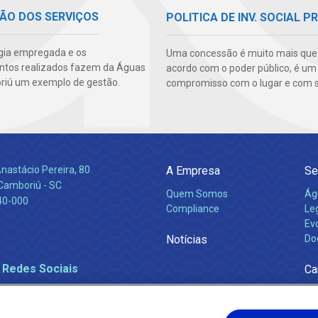
ÃO DOS SERVIÇOS
POLITICA DE INV. SOCIAL P
gia empregada e os
Uma concessão é muito mais qu
ntos realizados fazem da Águas
acordo com o poder público, é um
iú um exemplo de gestão.
compromisso com o lugar e com s
nastácio Pereira, 80
A Empresa
Se
 Camboriú - SC
Quem Somos
Ág
40-000
Compliance
Leg
Ev
Notícias
Do
 Redes Sociais
Ca