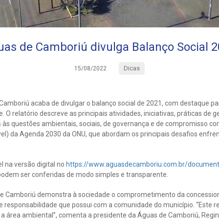
as de Camboriú divulga Balanço Social 
Dicas
15/08/2022
Camboriú acaba de divulgar o balanço social de 2021, com destaque par
O relatório descreve as principais atividades, iniciativas, práticas de g
às questões ambientais, sociais, de governança e de compromisso co
l) da Agenda 2030 da ONU, que abordam os principais desafios enfren
 na versão digital no
https://www.aguasdecamboriu.com.br/documen
 podem ser conferidas de modo simples e transparente.
 de Camboriú demonstra à sociedade o comprometimento da concessio
e responsabilidade que possui com a comunidade do município. “Este rel
 a área ambiental”, comenta a presidente da Águas de Camboriú, Regin