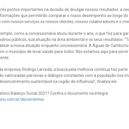
rês pontos importantes na decisão de divulgar nossos resultados: a n
informações que permitirão comparar o nosso desempenho ao longo do 
com nossos serviços os nossos clientes, nossos colaboradores e o me
exemplo, como a concessionária atuou durante o ano, o que fez para gar
vários públicos, sua atuação na área ambiental e os seus resultados
 balizar a nossa atuação enquanto concessionária. A Águas de Cambori
 o município de levar saúde para todos. Nós estamos aqui para servir 
dente.
 da empresa, Rodrigo Larceda, a busca pela melhoria contínua faz part
ão valorizadas parcerias e diálogos constantes com a população nos m
senvolvimento sustentável na região de influência”, finaliza ele.
atório Balanço Social 2021? Confira o documento na íntegra:
riu.com.br/documentos