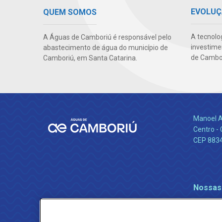
EVOLUÇ
QUEM SOMOS
A tecnolo
A Águas de Camboriú é responsável pelo
investime
abastecimento de água do município de
de Cambor
Camboriú, em Santa Catarina.
Manoel A
Centro -
CEP 883
Nossas