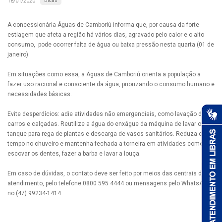
Dicas
16/01/2020
A concessionária Águas de Camboriú informa que, por causa da forte
estiagem que afeta a região há vários dias, agravado pelo calor e o alto
consumo, pode ocorrer falta de água ou baixa pressão nesta quarta (01 de
janeiro).
Em situações como essa, a Águas de Camboriú orienta a população a
fazer uso racional e consciente da água, priorizando o consumo humano e
necessidades básicas.
Evite desperdícios: adie atividades não emergenciais, como lavação de
carros e calçadas. Reutilize a água do enxágue da máquina de lavar ou do
tanque para rega de plantas e descarga de vasos sanitários. Reduza o
tempo no chuveiro e mantenha fechada a torneira em atividades como
escovar os dentes, fazer a barba e lavar a louça.
Em caso de dúvidas, o contato deve ser feito por meios das centrais de
atendimento, pelo telefone 0800 595 4444 ou mensagens pelo WhatsApp
no (47) 99234-1414.