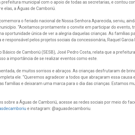
 prefeitura municipal com o apoio de todas as secretarias, e contou c
re elas, a Águas de Camboriú.
omemora o feriado nacional de Nossa Senhora Aparecida, serviu, ainda,
 município. “Aceitamos prontamente o convite em participar do evento,
uma oportunidade única de ver a alegria daquelas crianças. As famílias 
a e responsável pelos projetos sociais da concessionária, Raquel Garcia
 Básico de Camboriú (SESB), José Pedro Costa, relata que a prefeitur
isso a importância de se realizar eventos como este.
entada, de muitos sorrisos e abraços. As crianças desfrutaram de brin
completa ele. “Queremos agradecer a todos que abraçaram essa causa 
as famílias e deixaram uma marca para o dia das crianças. Estamos mui
s sobre a Águas de Camboriú, acesse as redes sociais por meio do fac
asdecamboriu
e instagram: @aguasdecamboriu.