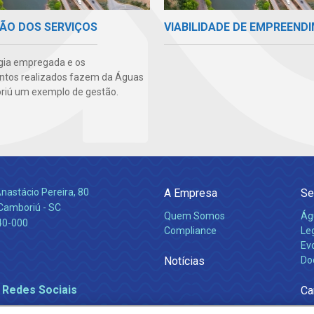
ÃO DOS SERVIÇOS
VIABILIDADE DE EMPREEND
gia empregada e os
ntos realizados fazem da Águas
iú um exemplo de gestão.
nastácio Pereira, 80
A Empresa
Se
 Camboriú - SC
Quem Somos
Ág
40-000
Compliance
Leg
Ev
Notícias
Do
 Redes Sociais
Ca