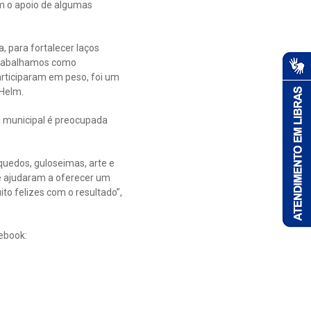
om o apoio de algumas
 para fortalecer laços
 trabalhamos como
participaram em peso, foi um
 Helm.
a municipal é preocupada
quedos, guloseimas, arte e
e ajudaram a oferecer um
to felizes com o resultado”,
ebook: