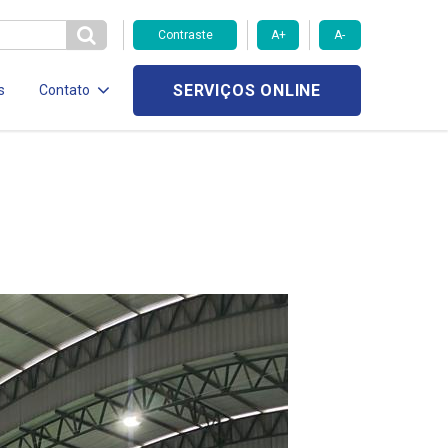
Contraste
A+
A-
SERVIÇOS ONLINE
s
Contato