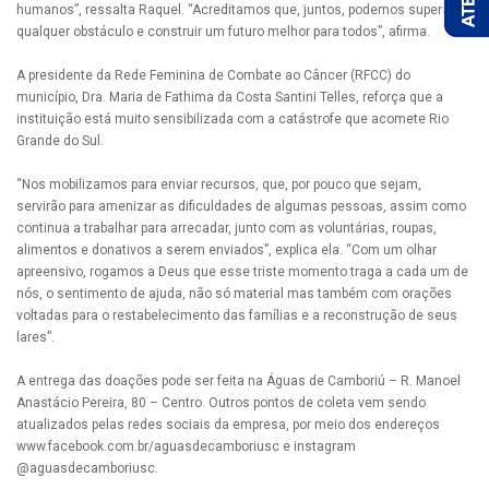
humanos”, ressalta Raquel. “Acreditamos que, juntos, podemos superar
qualquer obstáculo e construir um futuro melhor para todos”, afirma.
A presidente da Rede Feminina de Combate ao Câncer (RFCC) do
município, Dra. Maria de Fathima da Costa Santini Telles, reforça que a
instituição está muito sensibilizada com a catástrofe que acomete Rio
Grande do Sul.
“Nos mobilizamos para enviar recursos, que, por pouco que sejam,
servirão para amenizar as dificuldades de algumas pessoas, assim como
continua a trabalhar para arrecadar, junto com as voluntárias, roupas,
alimentos e donativos a serem enviados”, explica ela. “Com um olhar
apreensivo, rogamos a Deus que esse triste momento traga a cada um de
nós, o sentimento de ajuda, não só material mas também com orações
voltadas para o restabelecimento das famílias e a reconstrução de seus
lares”.
A entrega das doações pode ser feita na Águas de Camboriú – R. Manoel
Anastácio Pereira, 80 – Centro. Outros pontos de coleta vem sendo
atualizados pelas redes sociais da empresa, por meio dos endereços
www.facebook.com.br/aguasdecamboriusc e instagram
@aguasdecamboriusc.