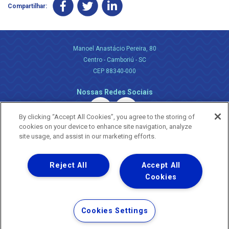
Compartilhar:
Manoel Anastácio Pereira, 80
Centro - Camboriú - SC
CEP 88340-000
Nossas Redes Sociais
By clicking “Accept All Cookies”, you agree to the storing of
cookies on your device to enhance site navigation, analyze
site usage, and assist in our marketing efforts.
Reject All
Accept All
Uma empresa
Copyright ® 2026 - Todos os Direitos Reservados.
Cookies
Nossa natureza movimenta a vida
Termos Gerais de Uso de Sites e Aplicativos
Cookies Settings
Política de Privacidade e Proteção de Dados