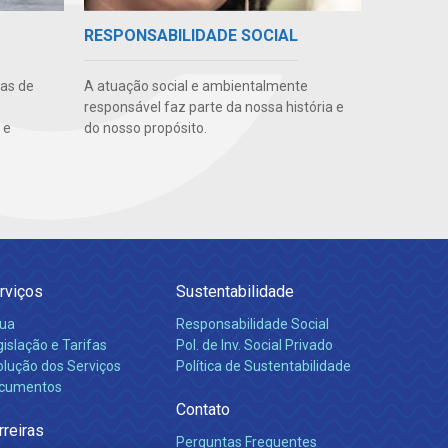
RESPONSABILIDADE SOCIAL
uas de
A atuação social e ambientalmente
responsável faz parte da nossa história e
 e
do nosso propósito.
rviços
Sustentabilidade
ua
Responsabilidade Social
islação e Tarifas
Pol. de Inv. Social Privado
olução dos Serviços
Política de Sustentabilidade
cumentos
Contato
rreiras
Perguntas Frequentes