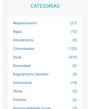
CATEGORIAS
Abastecimento
(27)
Água
(15)
Atendimento
(3)
Comunicados
(125)
Dicas
(419)
Diversidade
(2)
Esgotamento Sanitário
(3)
Institucional
(14)
Obras
(2)
Prêmios
(2)
Responsabilidade Social
(2)