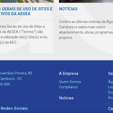
GERAIS DE USO DE SITES E
NOTÍCIAS
TIVOS DA AEGEA
Confira as últimas notícias da Ág
mos Gerais de Uso de Sites e
Camboriú e saiba mais sobre
os da AEGEA (“Termos”) são
abastecimento, obras, programas
 à utilização do(s) Site(s) e/ou
projetos.
(s) da AEG...
nastácio Pereira, 80
A Empresa
Se
 Camboriú - SC
Quem Somos
Ág
40-000
Compliance
Leg
Ev
Notícias
Do
 Redes Sociais
Ca