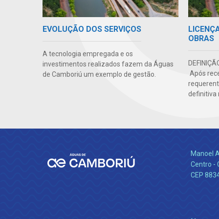
EVOLUÇÃO DOS SERVIÇOS
LICENÇ
OBRAS
A tecnologia empregada e os
DEFINIÇÃ
investimentos realizados fazem da Águas
Após rece
de Camboriú um exemplo de gestão.
requerente
definitiva
Manoel A
Centro -
CEP 883