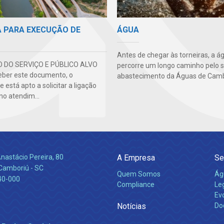
A PARA EXECUÇÃO DE
ÁGUA
Antes de chegar às torneiras, a á
O DO SERVIÇO E PÚBLICO ALVO
percorre um longo caminho pelo 
ber este documento, o
abastecimento da Águas de Camb
 está apto a solicitar a ligação
 no atendim...
nastácio Pereira, 80
A Empresa
Se
 Camboriú - SC
Quem Somos
Ág
40-000
Compliance
Leg
Ev
Notícias
Do