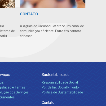
CONTATO
gua
A Águas de Camboriú oferece um canal de
sistema de
comunicação eficiente. Entre em contato
oriú.
conosco.
rviços
Sustentabilidade
ua
Responsabilidade Social
islação e Tarifas
Pol. de Inv. Social Privado
olução dos Serviços
Política de Sustentabilidade
cumentos
Contato