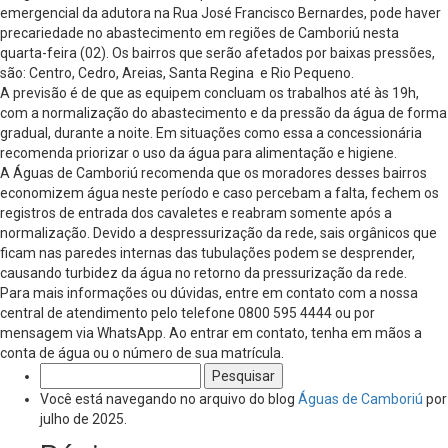
emergencial da adutora na Rua José Francisco Bernardes, pode haver
precariedade no abastecimento em regiões de Camboriú nesta
quarta-feira (02). Os bairros que serão afetados por baixas pressões,
são: Centro, Cedro, Areias, Santa Regina e Rio Pequeno.
A previsão é de que as equipem concluam os trabalhos até às 19h,
com a normalização do abastecimento e da pressão da água de forma
gradual, durante a noite. Em situações como essa a concessionária
recomenda priorizar o uso da água para alimentação e higiene.
A Águas de Camboriú recomenda que os moradores desses bairros
economizem água neste período e caso percebam a falta, fechem os
registros de entrada dos cavaletes e reabram somente após a
normalização. Devido a despressurização da rede, sais orgânicos que
ficam nas paredes internas das tubulações podem se desprender,
causando turbidez da água no retorno da pressurização da rede.
Para mais informações ou dúvidas, entre em contato com a nossa
central de atendimento pelo telefone 0800 595 4444 ou por
mensagem via WhatsApp. Ao entrar em contato, tenha em mãos a
conta de água ou o número de sua matrícula.
Pesquisar
por:
Você está navegando no arquivo do blog
Águas de Camboriú
por
julho de 2025.