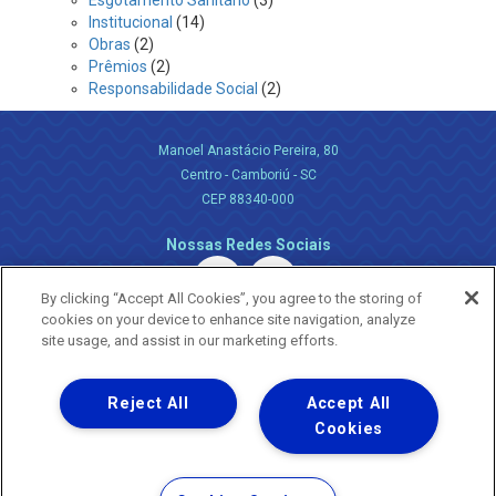
Esgotamento Sanitário
(3)
Institucional
(14)
Obras
(2)
Prêmios
(2)
Responsabilidade Social
(2)
Manoel Anastácio Pereira, 80
Centro - Camboriú - SC
CEP 88340-000
Nossas Redes Sociais
By clicking “Accept All Cookies”, you agree to the storing of
cookies on your device to enhance site navigation, analyze
site usage, and assist in our marketing efforts.
Reject All
Accept All
Uma empresa
Copyright ® 2026 - Todos os Direitos Reservados.
Cookies
Nossa natureza movimenta a vida
Termos Gerais de Uso de Sites e Aplicativos