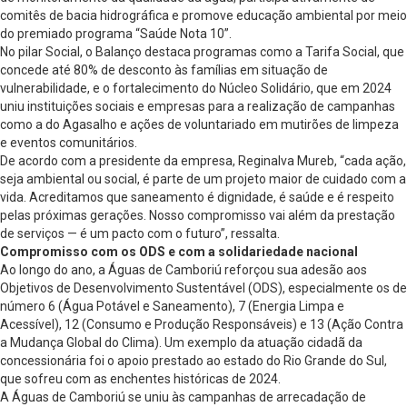
comitês de bacia hidrográfica e promove educação ambiental por meio
do premiado programa “Saúde Nota 10”.
No pilar Social, o Balanço destaca programas como a Tarifa Social, que
concede até 80% de desconto às famílias em situação de
vulnerabilidade, e o fortalecimento do Núcleo Solidário, que em 2024
uniu instituições sociais e empresas para a realização de campanhas
como a do Agasalho e ações de voluntariado em mutirões de limpeza
e eventos comunitários.
De acordo com a presidente da empresa, Reginalva Mureb, “cada ação,
seja ambiental ou social, é parte de um projeto maior de cuidado com a
vida. Acreditamos que saneamento é dignidade, é saúde e é respeito
pelas próximas gerações. Nosso compromisso vai além da prestação
de serviços — é um pacto com o futuro”, ressalta.
Compromisso com os ODS e com a solidariedade nacional
Ao longo do ano, a Águas de Camboriú reforçou sua adesão aos
Objetivos de Desenvolvimento Sustentável (ODS), especialmente os de
número 6 (Água Potável e Saneamento), 7 (Energia Limpa e
Acessível), 12 (Consumo e Produção Responsáveis) e 13 (Ação Contra
a Mudança Global do Clima). Um exemplo da atuação cidadã da
concessionária foi o apoio prestado ao estado do Rio Grande do Sul,
que sofreu com as enchentes históricas de 2024.
A Águas de Camboriú se uniu às campanhas de arrecadação de