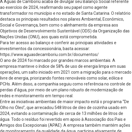
A Águas de Camboriú acaba de divulgar seu Balanço Social referente
ao exercício de 2024, reafirmando seu papel como agente
transformador no município e no estado de Santa Catarina. O relatório
destaca os principais resultados nos pilares Ambiental, Econômico,
Social e Governança, bem como o alinhamento da empresa aos
Objetivos de Desenvolvimento Sustentável (ODS) da Organização das
Nações Unidas (ONU), aos quais está comprometida.
Para ter acesso ao balanço e conferir as principais atividades e
investimentos da concessionária, basta acessar:
https://www.aguasdecamboriu.com.br/documentos/
O ano de 2024 foi marcado por grandes marcos ambientais. A
empresa manteve o índice de 58% de uso de energia limpa em suas
operações, um salto iniciado em 2021 com a migração para o mercado
livre de energia, priorizando fontes renováveis como solar, eólica e
PCHs. Além disso, a companhia seguiu como referência no controle de
perdas d’água, por meio de um plano robusto de modernização de
redes e monitoramento em tempo real.
Entre as iniciativas ambientais de maior impacto está o programa “De
Olho no Óleo”, que arrecadou 548 litros de óleo de cozinha usado em
2024, evitando a contaminação de cerca de 13 milhões de litros de
água. Todo o resíduo foi revertido em apoio à Associação dos Pais e
Amigos dos Excepcionais (APAE). A empresa também mantém ações
de monitoramento da qualidade da água, participa ativamente de