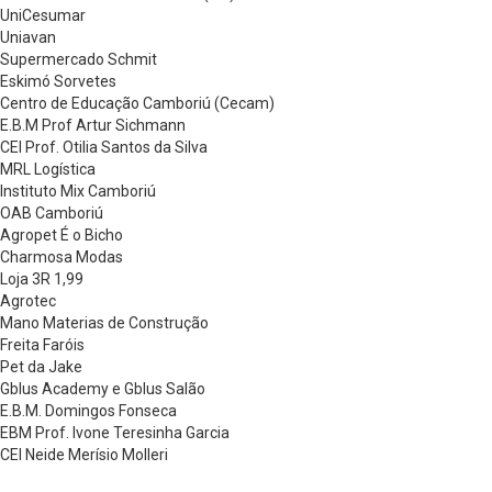
UniCesumar
Uniavan
Supermercado Schmit
Eskimó Sorvetes
Centro de Educação Camboriú (Cecam)
E.B.M Prof Artur Sichmann
CEI Prof. Otilia Santos da Silva
MRL Logística
Instituto Mix Camboriú
OAB Camboriú
Agropet É o Bicho
Charmosa Modas
Loja 3R 1,99
Agrotec
Mano Materias de Construção
Freita Faróis
Pet da Jake
Gblus Academy e Gblus Salão
E.B.M. Domingos Fonseca
EBM Prof. Ivone Teresinha Garcia
CEI Neide Merísio Molleri