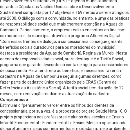
Desenvolvimento Sustentável (ODS) – agenda mundial adotada
durante a Cúpula das Nações Unidas sobre o Desenvolvimento
Sustentável composta por 17 objetivos e 169 metas a serem atingidos
até 2030. O diálogo com a comunidade, no entanto, é uma das práticas
de responsabilidade social que mais chamam atenção na Águas de
Camboriú. Periodicamente, a empresa realiza encontros on-line com
os moradores do município através do programa Afluentes Digital.
“Com essas frentes de diálogo, a concessionária consegue garantir
benefícios sociais duradouros para os moradores do município”,
destaca a presidente da Águas de Camboriú, Reginalva Mureb. Nesta
agenda de responsabilidade social, outro destaque é a Tarifa Social,
programa que garante desconto na conta de água para consumidores
de baixa renda. Para ter direito ao benefício, é necessário fazer um
cadastro na Águas de Camboriú e seguir algumas diretrizes, como
fazer parte do cadastro único organizado pelo CRAS (Centro de
Referência da Assistência Social). A tarifa social tem duração de 12
meses, com renovação mediante a atualização do cadastro.
Compromisso
Estimular o “pensamento verde” entre os filhos dos clientes da
concessionária, por sua vez, é a proposta do projeto Saúde Nota 10. O
projeto proporciona aos professores e alunos das escolas de Ensino
Infantil, Fundamental I, Fundamental II e Ensino Médio a oportunidade
de aprofundarem seus conhecimentos em cidadania, meio ambiente,