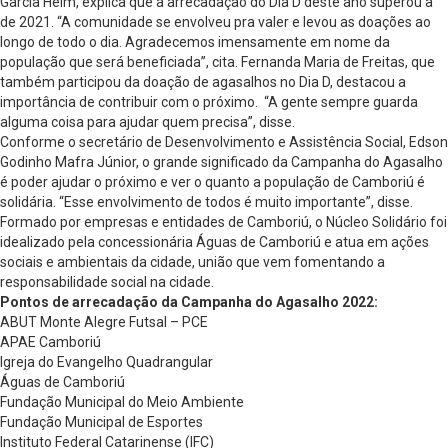
Garcia Helm, explica que a arrecadação do Dia D deste ano superou a
de 2021. “A comunidade se envolveu pra valer e levou as doações ao
longo de todo o dia. Agradecemos imensamente em nome da
população que será beneficiada”, cita. Fernanda Maria de Freitas, que
também participou da doação de agasalhos no Dia D, destacou a
importância de contribuir com o próximo. “A gente sempre guarda
alguma coisa para ajudar quem precisa”, disse.
Conforme o secretário de Desenvolvimento e Assistência Social, Edson
Godinho Mafra Júnior, o grande significado da Campanha do Agasalho
é poder ajudar o próximo e ver o quanto a população de Camboriú é
solidária. “Esse envolvimento de todos é muito importante”, disse.
Formado por empresas e entidades de Camboriú, o Núcleo Solidário foi
idealizado pela concessionária Águas de Camboriú e atua em ações
sociais e ambientais da cidade, união que vem fomentando a
responsabilidade social na cidade.
Pontos de arrecadação da Campanha do Agasalho 2022:
ABUT Monte Alegre Futsal – PCE
APAE Camboriú
Igreja do Evangelho Quadrangular
Águas de Camboriú
Fundação Municipal do Meio Ambiente
Fundação Municipal de Esportes
Instituto Federal Catarinense (IFC)