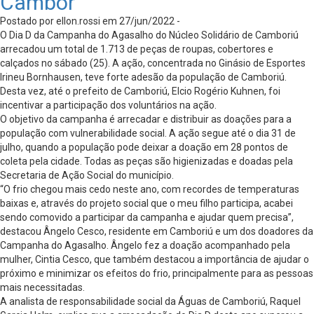
Cambor
Postado por ellon.rossi em 27/jun/2022 -
O Dia D da Campanha do Agasalho do Núcleo Solidário de Camboriú
arrecadou um total de 1.713 de peças de roupas, cobertores e
calçados no sábado (25). A ação, concentrada no Ginásio de Esportes
Irineu Bornhausen, teve forte adesão da população de Camboriú.
Desta vez, até o prefeito de Camboriú, Elcio Rogério Kuhnen, foi
incentivar a participação dos voluntários na ação.
O objetivo da campanha é arrecadar e distribuir as doações para a
população com vulnerabilidade social. A ação segue até o dia 31 de
julho, quando a população pode deixar a doação em 28 pontos de
coleta pela cidade. Todas as peças são higienizadas e doadas pela
Secretaria de Ação Social do município.
“O frio chegou mais cedo neste ano, com recordes de temperaturas
baixas e, através do projeto social que o meu filho participa, acabei
sendo comovido a participar da campanha e ajudar quem precisa”,
destacou Ângelo Cesco, residente em Camboriú e um dos doadores da
Campanha do Agasalho. Ângelo fez a doação acompanhado pela
mulher, Cintia Cesco, que também destacou a importância de ajudar o
próximo e minimizar os efeitos do frio, principalmente para as pessoas
mais necessitadas.
A analista de responsabilidade social da Águas de Camboriú, Raquel