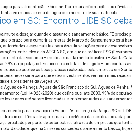
a água para alimentação e higiene. Para mais informações ou dúvidas,
 tenha em mãos a conta de água ou o número de sua matrícula.
ico em SC: Encontro LIDE SC deb
a muito a desejar quando o assunto é saneamento básico. “É preciso 
 que o prazo para cumprir as metas do Marco do Saneamento está batend
s, autoridades e especialistas para discutir soluções para o desenvolv
orações, entre eles o da AEGEA SC, em que as práticas ESG (Environme
crescimento da economia – muito acima da média brasileira – Santa Cat
s 29% da população tem acesso à coleta e de esgoto – um contrassenso
e trouxe ao público as boas práticas realizadas pela empresa em Sant
a parceria necessária para que estes investimentos venham mais rapid
 disse a presidente da Aegea SC.
as: Águas de Palhoça, Águas de São Francisco do Sul, Águas de Penha
eamento (Lei 14.026/2020) que define que, até 2033, 99% da população
dem levar anos até serem licenciadas e implementadas e o saneament
aneamento para o avanço do Estado: “A presença da Aegea SC no LIDE 
tra a importância de aproximar a excelência da iniciativa privada par
viço prestado por parte do setor público através de empresas que tenha
xemplo da cidade, que há 5 meses concedeu o saneamento básico, hoje