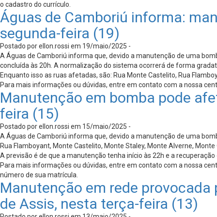
o cadastro do currículo.
Águas de Camboriú informa: man
segunda-feira (19)
Postado por ellon.rossi em 19/maio/2025 -
A Águas de Camboriú informa que, devido a manutenção de uma bomba,
concluída às 20h. A normalização do sistema ocorrerá de forma gradati
Enquanto isso as ruas afetadas, são: Rua Monte Castelito, Rua Flambo
Para mais informações ou dúvidas, entre em contato com a nossa cen
Manutenção em bomba pode afetar
feira (15)
Postado por ellon.rossi em 15/maio/2025 -
A Águas de Camboriú informa que, devido a manutenção de uma bomba p
Rua Flamboyant, Monte Castelito, Monte Staley, Monte Alverne, Monte 
A previsão é de que a manutenção tenha início às 22h e a recuperação
Para mais informações ou dúvidas, entre em contato com a nossa cen
número de sua matrícula.
Manutenção em rede provocada po
de Assis, nesta terça-feira (13)
Postado por ellon.rossi em 13/maio/2025 -