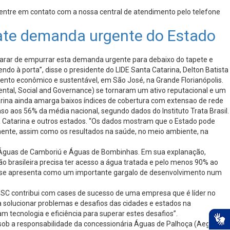
 entre em contato com a nossa central de atendimento pelo telefone
ate demanda urgente do Estado
parar de empurrar esta demanda urgente para debaixo do tapete e
o à porta”, disse o presidente do LIDE Santa Catarina, Delton Batista
imento econômico e sustentável, em São José, na Grande Florianópolis.
ntal, Social and Governance) se tornaram um ativo reputacional e um
arina ainda amarga baixos índices de cobertura com extensao de rede
 aos 56% da média nacional, segundo dados do Instituto Trata Brasil.
a Catarina e outros estados. “Os dados mostram que o Estado pode
amente, assim como os resultados na saúde, no meio ambiente, na
, Águas de Camboriú e Águas de Bombinhas. Em sua explanação,
 brasileira precisa ter acesso a água tratada e pelo menos 90% ao
o se apresenta como um importante gargalo de desenvolvimento num
SC contribui com cases de sucesso de uma empresa que é líder no
a solucionar problemas e desafios das cidades e estados na
m tecnologia e eficiência para superar estes desafios”.
 sob a responsabilidade da concessionária Águas de Palhoça (Aegea