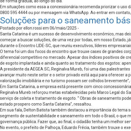
de forma gradual, ao longo do dia.
Em situações como essa a concessionária recomenda priorizar o uso d
0800 595 4444 ou por mensagem via WhatsApp. Ao entrar em contato,
Soluções para o saneamento bás
Postado por ellon.rossi em 06/maio/2025 -
Santa Catarina é um sucesso de desenvolvimento econômico, mas deix
começar a buscar soluções, de uma vez por todas, em nosso Estado, já
durante o Encontro LIDE-SC, que reuniu executivos, líderes empresariai
O tema foi um dos focos do encontro que trouxe cases de grandes corp
diferencial competitivo no mercado. Apesar dos índices positivos de 
de esgoto implantada e ainda quanto ao tratamento dos esgotos: apena
A presidente da AEGEA SC, Reginalva Mureb, foi uma das palestrantes 
avançar muito neste setor e o setor privado está aqui para oferecer 
valorização imobiliária e no turismo possam ser colhidos brevemente”,
Em Santa Catarina, a empresa está presente com cinco concessionári
Reginalva Mureb reforçou metas estabelecidas pelo Marco Legal do San
serviço de coleta e tratamento de esgoto. “ Obras de saneamento po
estado prospero como Santa Catarina”, ressaltou.
Em sua fala, Delton Batista também destacou a importância do tema s
segmento de sustentabilidade e saneamento em todo o Brasil, o que mos
governança pública. Fazer que, ao final, o cidadão tenha um melhor ser
No evento, o prefeito de Palhoça, Eduardo Frécia, também trouxe o e