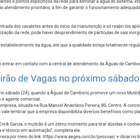
ntes e pontos específicos da rede para eliminar a água do sistema, e
o atendimento prioritário, a fim de garantir o funcionamento adequado
ntrada dos cavaletes antes do início da manutenção e só reabri-los a
urização da rede, pode haver desprendimento de partículas de sais ino
estabelecimento da água, até que a qualidade esteja totalmente regu
m entrar em contato com a central de atendimento da Águas de Cambor
rão de Vagas no próximo sábado
imo sábado (24), quando a Águas de Camboriú promove um novo Mutirão
 e agente comercial.
empresa, situada na Rua Manoel Anastácio Pereira, 80, Centro. A conce
vale lembrar que a empresa disponibiliza diversos benefícios como pla
rik Garcia, o mutirão é um ótimo momento para tirar dúvidas e conhe
 e técnico em automação”, completa ele.
resa por meio do link: https://www.aegea.com.br/pessoas/ e clicar no b