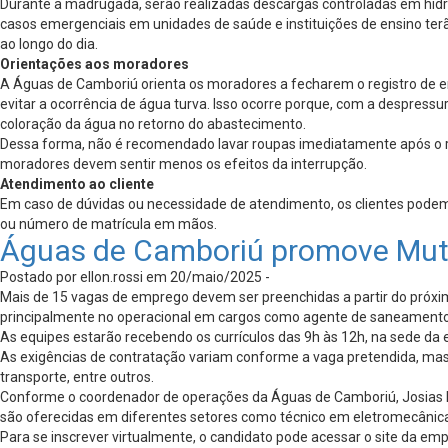
Durante a madrugada, serão realizadas descargas controladas em hidra
casos emergenciais em unidades de saúde e instituições de ensino terã
ao longo do dia.
Orientações aos moradores
A Águas de Camboriú orienta os moradores a fecharem o registro de e
evitar a ocorrência de água turva. Isso ocorre porque, com a despress
coloração da água no retorno do abastecimento.
Dessa forma, não é recomendado lavar roupas imediatamente após o r
moradores devem sentir menos os efeitos da interrupção.
Atendimento ao cliente
Em caso de dúvidas ou necessidade de atendimento, os clientes pode
ou número de matrícula em mãos.
Águas de Camboriú promove Muti
Postado por ellon.rossi em 20/maio/2025 -
Mais de 15 vagas de emprego devem ser preenchidas a partir do próx
principalmente no operacional em cargos como agente de saneamento
As equipes estarão recebendo os currículos das 9h às 12h, na sede da 
As exigências de contratação variam conforme a vaga pretendida, mas 
transporte, entre outros.
Conforme o coordenador de operações da Águas de Camboriú, Josias En
são oferecidas em diferentes setores como técnico em eletromecânica
Para se inscrever virtualmente, o candidato pode acessar o site da emp