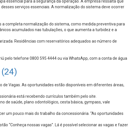
tapa essencial para a segurança da operação. A empresa ressalta que
 desses serviços essenciais. A normalização do sistema deve ocorrer
pós a completa normalização do sistema, como medida preventiva para
rgânicos acumulados nas tubulações, o que aumenta a turbidez e a
larizada. Residências com reservatórios adequados ao número de
iú pelo telefone 0800 595 4444 ou via WhatsApp, com a conta de água
 (24)
 de Vagas. As oportunidades estão disponíveis em diferentes áreas,
ssionária está recebendo currículos também pelo site.
no de saúde, plano odontológico, cesta básica, gympass, vale
cer um pouco mais do trabalho da concessionária. “As oportunidades
otão “Conheça nossas vagas”. Lá é possível selecionar as vagas e fazer