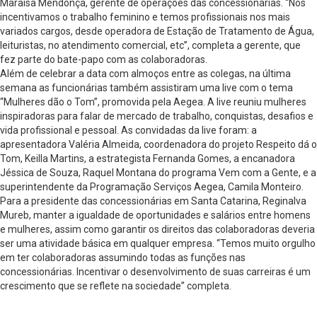
Maraísa Mendonça, gerente de operações das concessionárias. “Nós
incentivamos o trabalho feminino e temos profissionais nos mais
variados cargos, desde operadora de Estação de Tratamento de Água,
leituristas, no atendimento comercial, etc”, completa a gerente, que
fez parte do bate-papo com as colaboradoras.
Além de celebrar a data com almoços entre as colegas, na última
semana as funcionárias também assistiram uma live com o tema
“Mulheres dão o Tom”, promovida pela Aegea. A live reuniu mulheres
inspiradoras para falar de mercado de trabalho, conquistas, desafios e
vida profissional e pessoal. As convidadas da live foram: a
apresentadora Valéria Almeida, coordenadora do projeto Respeito dá o
Tom, Keilla Martins, a estrategista Fernanda Gomes, a encanadora
Jéssica de Souza, Raquel Montana do programa Vem com a Gente, e a
superintendente da Programação Serviços Aegea, Camila Monteiro.
Para a presidente das concessionárias em Santa Catarina, Reginalva
Mureb, manter a igualdade de oportunidades e salários entre homens
e mulheres, assim como garantir os direitos das colaboradoras deveria
ser uma atividade básica em qualquer empresa. “Temos muito orgulho
em ter colaboradoras assumindo todas as funções nas
concessionárias. Incentivar o desenvolvimento de suas carreiras é um
crescimento que se reflete na sociedade” completa.