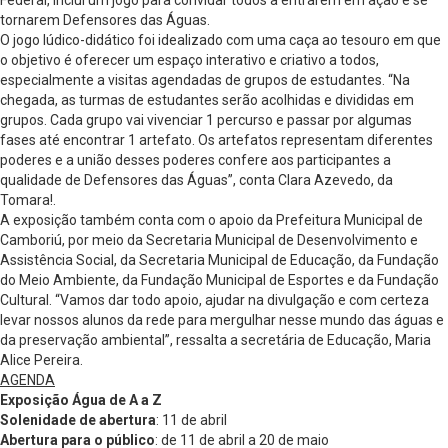
Federal, inclui um jogo para convidar todos a entrarem em ação e se
tornarem Defensores das Águas.
O jogo lúdico-didático foi idealizado com uma caça ao tesouro em que
o objetivo é oferecer um espaço interativo e criativo a todos,
especialmente a visitas agendadas de grupos de estudantes. “Na
chegada, as turmas de estudantes serão acolhidas e divididas em
grupos. Cada grupo vai vivenciar 1 percurso e passar por algumas
fases até encontrar 1 artefato. Os artefatos representam diferentes
poderes e a união desses poderes confere aos participantes a
qualidade de Defensores das Águas”, conta Clara Azevedo, da
Tomara!.
A exposição também conta com o apoio da Prefeitura Municipal de
Camboriú, por meio da Secretaria Municipal de Desenvolvimento e
Assistência Social, da Secretaria Municipal de Educação, da Fundação
do Meio Ambiente, da Fundação Municipal de Esportes e da Fundação
Cultural. “Vamos dar todo apoio, ajudar na divulgação e com certeza
levar nossos alunos da rede para mergulhar nesse mundo das águas e
da preservação ambiental”, ressalta a secretária de Educação, Maria
Alice Pereira.
AGENDA
Exposição Água de A a Z
Solenidade de abertura
: 11 de abril
Abertura para o público
: de 11 de abril a 20 de maio