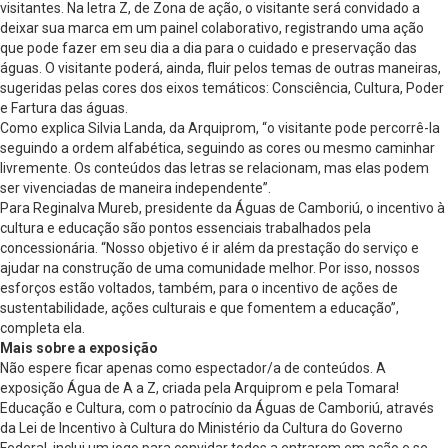
visitantes. Na letra Z, de Zona de ação, o visitante será convidado a
deixar sua marca em um painel colaborativo, registrando uma ação
que pode fazer em seu dia a dia para o cuidado e preservação das
águas. O visitante poderá, ainda, fluir pelos temas de outras maneiras,
sugeridas pelas cores dos eixos temáticos: Consciência, Cultura, Poder
e Fartura das águas.
Como explica Silvia Landa, da Arquiprom, “o visitante pode percorrê-la
seguindo a ordem alfabética, seguindo as cores ou mesmo caminhar
livremente. Os conteúdos das letras se relacionam, mas elas podem
ser vivenciadas de maneira independente”.
Para Reginalva Mureb, presidente da Águas de Camboriú, o incentivo à
cultura e educação são pontos essenciais trabalhados pela
concessionária. “Nosso objetivo é ir além da prestação do serviço e
ajudar na construção de uma comunidade melhor. Por isso, nossos
esforços estão voltados, também, para o incentivo de ações de
sustentabilidade, ações culturais e que fomentem a educação”,
completa ela.
Mais sobre a exposição
Não espere ficar apenas como espectador/a de conteúdos. A
exposição Água de A a Z, criada pela Arquiprom e pela Tomara!
Educação e Cultura, com o patrocínio da Águas de Camboriú, através
da Lei de Incentivo à Cultura do Ministério da Cultura do Governo