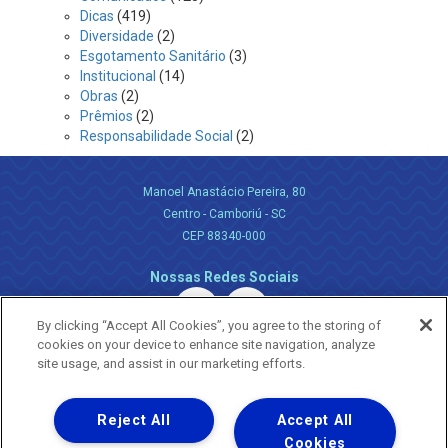
Dicas
(419)
Diversidade
(2)
Esgotamento Sanitário
(3)
Institucional
(14)
Obras
(2)
Prêmios
(2)
Responsabilidade Social
(2)
Manoel Anastácio Pereira, 80
Centro - Camboriú - SC
CEP 88340-000
Nossas Redes Sociais
By clicking “Accept All Cookies”, you agree to the storing of
cookies on your device to enhance site navigation, analyze
site usage, and assist in our marketing efforts.
Reject All
Accept All
Uma empresa
Copyright ® 2026 - Todos os Direitos Reservados.
Cookies