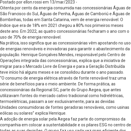
Postado por ellon.rossi em 13/mar/2023 -
Oitenta por cento da energia consumida nas concessionárias Águas de
São Francisco do Sul, Águas de Penha, Águas de Camboriú e Águas de
Bombinhas, todas em Santa Catarina, vem de energia renovável. O
índice que era de 18% em 2021 chegou a 80% nos primeiros meses
deste ano. Em 2022, as quatro concessionárias fecharam o ano com o
uso de 70% de energia renovável.
Na prática, isso significa que as concessionárias vêm apostando no uso
de energias renováveis e inovadoras para garantir o abastecimento da
população. Henrique Gonçalves Mendes, responsável pelo Centro de
Operações integrada das concessionárias, explica que a iniciativa de
migrar para o Mercado Livre de Energia e para a Geração Distribuída
teve início há alguns meses e se consolidou durante o ano passado.
“O consumo de energia elétrica através de fonte renovável traz uma
série de benefícios para o meio ambiente. De forma prática, as
concessionárias da Regional SC, parte do Grupo Aegea, que antes
utilizavam fontes do mercado cativo tradicional como hidrelétricas,
termoelétricas, passam a ser exclusivamente, para as devidas
Unidades consumidoras de fontes geradoras renováveis, como usinas
eólicas ou solares” explica Henrique.
A adoção de energia solar pela Aegea faz parte do compromisso da
companhia em colocar a sustentabilidade e os pilares ESG no centro de
todas as suas decisões. O grupo faz uso cada vez mais eficiente dos