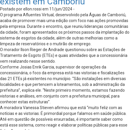
existem em Camboriú
Postado por ellon.rossi em 11/jun/2024 -
O programa Afluentes Virtual, desenvolvido pela Águas de Camboriú,
acaba de promover mais uma edição com foco nas ações promovidas
pela empresa. Durante o encontro, que reuniu lideranças comunitárias
da cidade, foram apresentados os próximos passos da implantação do
sistema de esgotos da cidade, além de outras melhorias como a
limpeza de reservatórios e o mutirão de emprego.
O morador Ilson Rieger de Andrade questionou sobre as Estações de
Tratamento de Esgoto (ETEs) e quais atividades que a concessionária
vem realizando nesse sentido.
Conforme Josias Enrik Garcia, supervisor de operações da
concessionária, o foco da empresa está nas vistorias e fiscalizações
das 21 ETEs já existentes no município. “São instalações em diversas
localidades e que pertencem a loteamentos, sob a administração da
prefeitura”, explica ele. “Neste primeiro momento, estamos fazendo
vistorias e análises, em conjunto com a prefeitura municipal, para
conhecer estas estruturas”.
A moradora Vanessa Stieven afirmou que está “muito feliz com as
notícias e as vistorias. É primordial porque falamos em saúde pública.
Até em questão de possíveis enxurradas, é importante saber como
está esse sistema, como reagir e elaborar políticas públicas para esse