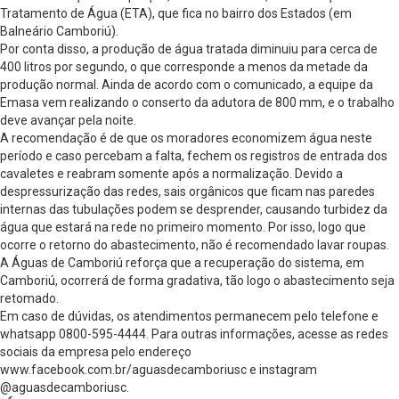
Tratamento de Água (ETA), que fica no bairro dos Estados (em
Balneário Camboriú).
Por conta disso, a produção de água tratada diminuiu para cerca de
400 litros por segundo, o que corresponde a menos da metade da
produção normal. Ainda de acordo com o comunicado, a equipe da
Emasa vem realizando o conserto da adutora de 800 mm, e o trabalho
deve avançar pela noite.
A recomendação é de que os moradores economizem água neste
período e caso percebam a falta, fechem os registros de entrada dos
cavaletes e reabram somente após a normalização. Devido a
despressurização das redes, sais orgânicos que ficam nas paredes
internas das tubulações podem se desprender, causando turbidez da
água que estará na rede no primeiro momento. Por isso, logo que
ocorre o retorno do abastecimento, não é recomendado lavar roupas.
A Águas de Camboriú reforça que a recuperação do sistema, em
Camboriú, ocorrerá de forma gradativa, tão logo o abastecimento seja
retomado.
Em caso de dúvidas, os atendimentos permanecem pelo telefone e
whatsapp 0800-595-4444. Para outras informações, acesse as redes
sociais da empresa pelo endereço
www.facebook.com.br/aguasdecamboriusc e instagram
@aguasdecamboriusc.