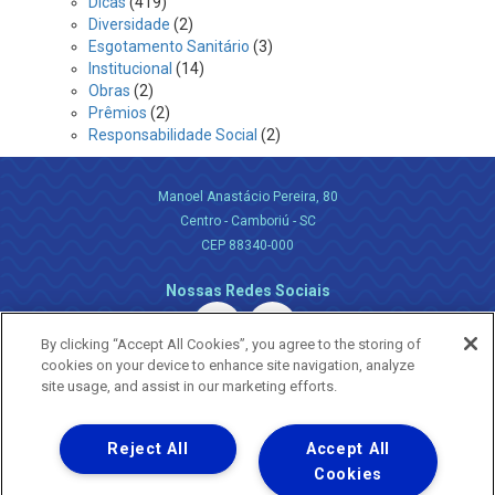
Dicas
(419)
Diversidade
(2)
Esgotamento Sanitário
(3)
Institucional
(14)
Obras
(2)
Prêmios
(2)
Responsabilidade Social
(2)
Manoel Anastácio Pereira, 80
Centro - Camboriú - SC
CEP 88340-000
Nossas Redes Sociais
By clicking “Accept All Cookies”, you agree to the storing of
cookies on your device to enhance site navigation, analyze
site usage, and assist in our marketing efforts.
Reject All
Accept All
Uma empresa
Copyright ® 2026 - Todos os Direitos Reservados.
Cookies