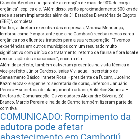
Granular Aeróbio que garante a remoção de mais de 90% de carga
orgânica”, explica ele. “Além disso, serão aproximadamente 500 km de
rede a serem implantados além de 31 Estações Elevatórias de Esgoto
(EEE)”, completa.
Por fim, a diretora executiva das empresas, Maraísa Mendonça,
lembrou como é importante que o rio Camboriú receba menos carga
orgânica nos efluentes tratados para a sua recuperação. “Tivemos
experiências em outros municípios com um resultado muito
significativo com o início do tratamento, retorno da fauna e flora local e
recuperação dos mananciais”, encerra ela.
Além do prefeito, também estiveram presentes na visita técnica o
vice-prefeito Júnior Cardoso, Isaías Vivilaqua – secretário de
Saneamento Básico, Iranete Rosa – presidente da Fucam, Jucelino
Kazmierczak- engenheiro secretaria de obras, Jeferson Januário
Pereira – secretaria de planejamento urbano, Valdelice Siqueira –
Diretora de Comunicação. Os vereadores Alexandre Silveira, Zé
Branco, Marcio Pereira e Inalda do Carmo também fizeram parte da
comitiva.
COMUNICADO: Rompimento da
adutora pode afetar
abastecimento em Camboriú